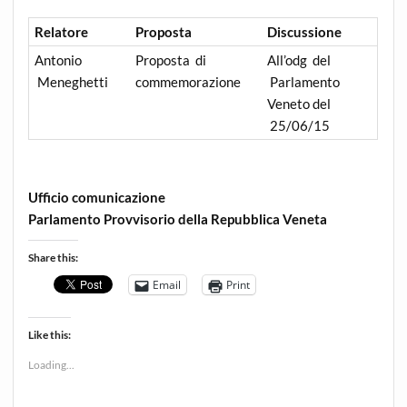
R
e
l
a
t
or
e
Propos
t
a
D
i
sc
u
ss
i
on
e
Antonio
Proposta di
All’odg del
Meneghetti
commemorazione
Parlamento
Veneto del
25/06/15
Ufficio comunicazione
Parlamento Provvisorio della Repubblica Veneta
Share this:
Email
Print
Like this:
Loading...