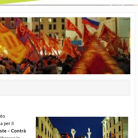
nto
 per il
ste – Contrà
liberare in