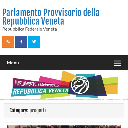
Skip
to
Parlamento Provvisorio della
content
Repubblica Veneta
Repubblica Federale Veneta
Menu
Category:
progetti